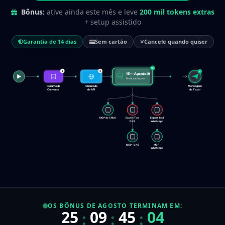
Bônus:
ative ainda este mês e leve
200 mil tokens extras
+ setup assistido
Garantia de 14 dias
Sem cartão
Cancele quando quiser
15
2
3
5
15 — Agente IA
Perfil autônomo
Resumo de
Chamada
Mensagem
Conversa
de API
de Texto
MCP de CRUD
Expert Tool
Expert Tool
DNS
Whatsapp
MCP - DNS
MCP -
Whatsapp
OS BÔNUS DE AGOSTO TERMINAM EM:
Contagem regressiva para o fim do mês atual
25
09
45
03
:
:
: