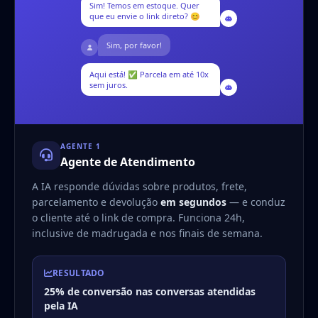
Sim! Temos em estoque. Quer
que eu envie o link direto? 😊
Sim, por favor!
Aqui está! ✅ Parcela em até 10x
sem juros.
AGENTE 1
Agente de Atendimento
A IA responde dúvidas sobre produtos, frete,
parcelamento e devolução
em segundos
— e conduz
o cliente até o link de compra. Funciona 24h,
inclusive de madrugada e nos finais de semana.
RESULTADO
25% de conversão nas conversas atendidas
pela IA