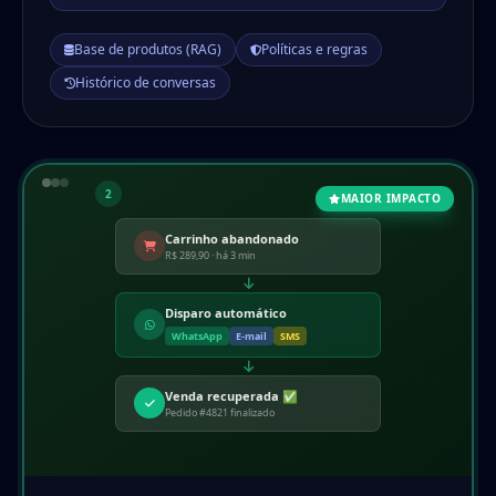
Base de produtos (RAG)
Políticas e regras
Histórico de conversas
2
MAIOR IMPACTO
Carrinho abandonado
R$ 289,90 · há 3 min
Disparo automático
WhatsApp
E-mail
SMS
Venda recuperada ✅
Pedido #4821 finalizado